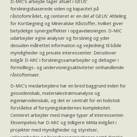
D-MIC’s arbejde tager afsæt i GEUS’
forskningsbaserede viden og kapacitet på
råstofområdet, og centeret er en del af GEUS’ Afdeling
for Kortlægning og Mineralske Råstoffer, hvilket giver
betydelige synergieffekter i opgaveløsningen. D-MIC
udarbejder egne analyser og forskning og yder
desuden målrettet information og vejledning til både
myndigheder og private interessenter. Derudover
indgår D-MIC i forskningssamarbejder og deltager i
formidlings- og undervisningsaktiviteter omhandlende
råstoftemaer.
D-MIC’s medarbejdere har en bred baggrund inden for
geovidenskab, materialestrømsanalyse og
ingeniørvidenskab, og det er centralt for en holistisk
forståelse af forsyningskædernes kompleksitet.
Centeret arbejder med mange typer af interessenter.
Eksempelvis har D-MIC og tidligere MiMa indgået i
projekter med myndigheder og styrelser,