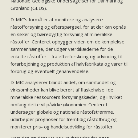
Nationale Geologiske Undersøgelser for Danmark og
Grønland (GEUS).
D-MIC’s formål er at monitere og analysere
råstofforsyning og efterspørgsel, for at der kan opnås
en sikker og bæredygtig forsyning af mineralske
råstoffer. Centeret opbygger viden om de komplekse
sammenhænge, der udgør værdikæderne for de
enkelte råstoffer – fra efterforskning og udvinding til
forarbejdning og produktion af halvfabrikata og varer til
forbrug og eventuelt genanvendelse.
D-MIC analyserer blandt andet, om samfundet og
virksomheder kan blive berørt af flaskehalse i de
mineralske ressourcers forsyningskæder, og i hvilket
omfang dette vil påvirke økonomien. Centeret
undersøger globale og nationale råstofstrømme,
udarbejder prognoser for fremtidig råstofbrug og
moniterer pris- og handelsudvikling for råstoffer.